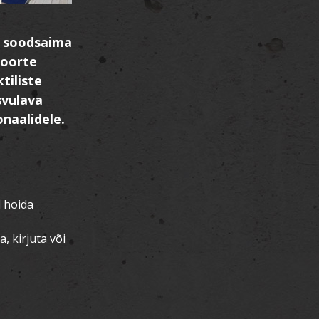
a soodsaima
noorte
tiliste
svulava
onaalidele.
l hoida
a, kirjuta või