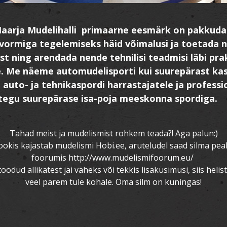
aarja Mudelihalli primaarne eesmärk on pakkud
vormiga tegelemiseks häid võimalusi ja toetada 
t ning arendada nende tehnilisi teadmisi läbi prak
 Me näeme automudelisporti kui suurepärast ka
 auto- ja tehnikaspordi harrastajatele ja professi
 tegu suurepärase isa-poja meeskonna spordiga.
Tahad meist ja mudelismist rohkem teada?! Aga palun:)
okis kajastab mudelismi Hobi.ee, aruteludel saad silma pea
foorumis http://www.mudelismifoorum.eu/
oodud allikatest jäi väheks või tekkis lisaküsimusi, siis helist
veel parem tule kohale. Oma silm on kuningas!