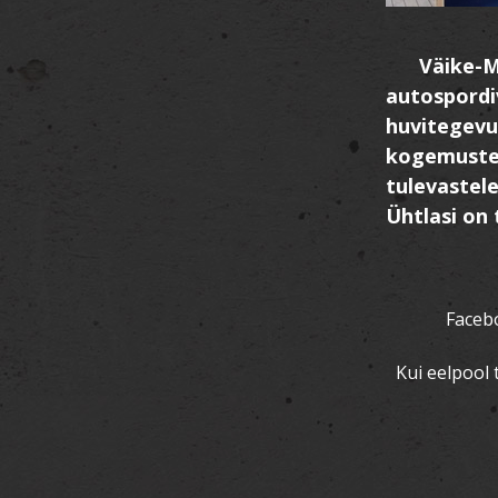
Väike-M
autospordi
huvitegevus
kogemuste.
tulevastele
Ühtlasi on
Facebo
Kui eelpool t