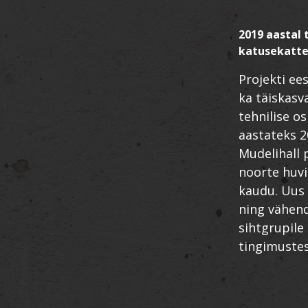
2019 aastal
katusekatte
Projekti ee
ka täiskasv
tehnilise o
aastateks 2
Mudelihall 
noorte huvi
kaudu. Uus 
ning vähen
sihtgrupile
tingimustes