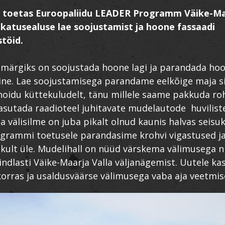
l toetas Euroopaliidu LEADER Programm Väike-Ma
 katusealuse lae soojustamist ja hoone fassaadi
töid.
smärgiks on soojustada hoone lagi ja parandada ho
ne. Lae soojustamisega parandame eelkõige maja si
hoidu küttekuludelt, tänu millele saame pakkuda r
asutada raadioteel juhitavate mudelautode huvilist
a välisilme on juba pikalt olnud kaunis halvas seisu
grammi toetusele parandasime krohvi vigastused ja
ikult üle. Mudelihall on nüüd värskema välimusega n
ndlasti Väike-Maarja Valla väljanägemist. Uutele kas
 korras ja usaldusväärse välimusega vaba aja veetmis