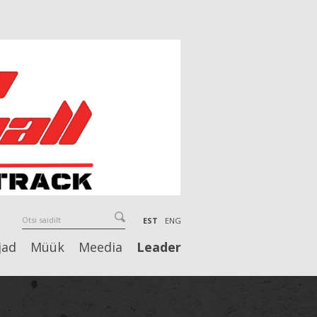
EST
ENG
jad
Müük
Meedia
Leader