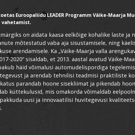
 toetas Euroopaliidu LEADER Programm Väike-Maarja Mud
 vahetamist.
smärgiks on aidata kaasa eelkõige kohalike laste ja 
anute mõtestatud vaba aja sisustamisele, ning käelis
skuse arendamisele. Ka „Väike-Maarja valla arenguka
017-2020“ sisaldab, et 2013. aastal avatud Väike-Maa
pakub häid võimalusi automudelispordiga tegelemis
tegevust ja arendab tehnilisi teadmisi praktiliste 
katus parandab hoone sisekliimat ja pikendab hoon
dab küttekulusid, mis omakorda võimaldab eelpool
 pakkuda uusi ja innovaatilisi huvitegevusi kvalitee
.