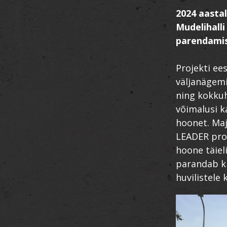
2024 aasta
Mudelihalli
parendamis
Projekti ee
väljanägemi
ning kokku
võimalusi k
hoonet. Maj
LEADER pro
hoone täiel
parandab ki
huvilistele