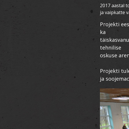
2017 aastal 
ja vaipkatte 
Projekti ee
ka
täiskasvanu
tehnilise
oskuse are
Projekti tu
ja soojemad