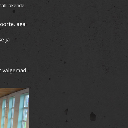
alli akende
noorte, aga
e ja
lt valgemad