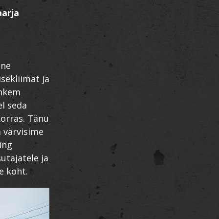
arja
one
sekliimat ja
ohkem
el seda
korras. Tänu
 värvisime
ing
utajatele ja
e koht.