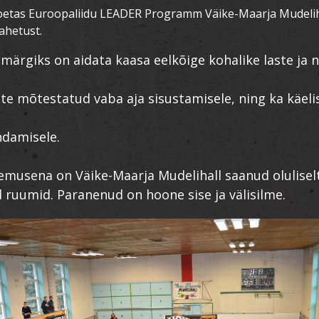
toetas Euroopaliidu LEADER Programm Väike-Maarja Mudelih
vahetust.
smärgiks on aidata kaasa eelkõige kohalike laste ja 
te mõtestatud vaba aja sisustamisele, ning ka käelis
ndamisele.
lemusena on Väike-Maarja Mudelihall saanud olulise
 ruumid. Paranenud on hoone sise ja välisilme.