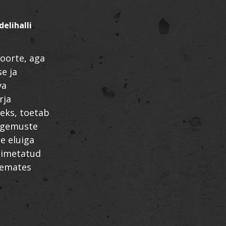
elihalli
noorte, aga
e ja
va
rja
eks, toetab
kogemuste
e eluiga
nimetatud
tsemates