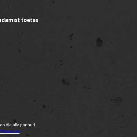
ndamist toetas
 on õla alla pannud
OBIMAAILM