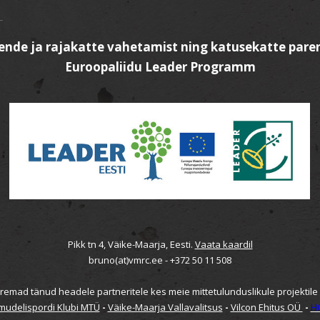
kende ja rajakatte vahetamist ning katusekatte pare
Euroopaliidu Leader Programm
Pikk tn 4, Väike-Maarja, Eesti.
Vaata kaardil
bruno(at)vmrc.ee - +372 50 11 508
emad tänud headele partneritele kes meie mittetulunduslikule projektile
mudelispordi Klubi MTÜ
-
Väike-Maarja Vallavalitsus
-
Vilcon Ehitus OÜ
-
H