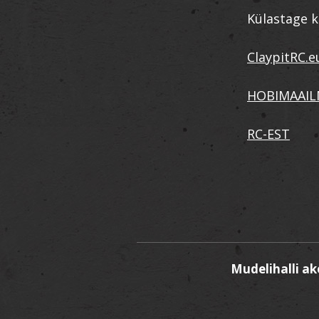
Külastage k
ClaypitRC.e
HOBIMAAI
RC-EST
Mudelihalli a