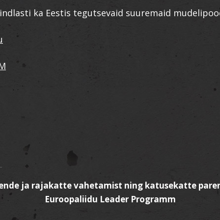
indlasti ka Eestis tegutsevaid suuremaid mudelipoo
u
LM
kende ja rajakatte vahetamist ning katusekatte pare
Euroopaliidu Leader Programm